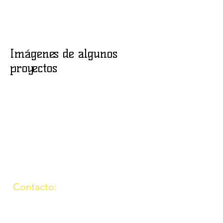
Imágenes de algunos
proyectos
Contacto:
(957) 714259
676087037