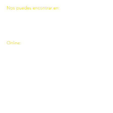
Nos puedes encontrar en:
C/ Molino, 9. 11. Fte. Carreteros
14110 Córdoba
C/ Madrid, 39. Fte. Palmera 14120
Córdoba
Online:
http://www.amigosdeouzal.org/
amigosdeouzal@gmail.com
INs
Inscríbete para recibir
las últimas novedades y
el boletín mensual. Al
inscribirte aceptas
nuestra Política de