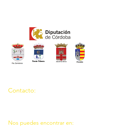
Contacto:
(957) 714259
676087037
Nos puedes encontrar en:
C/ Molino, 9. 11. Fte. Carreteros
14110 Córdoba