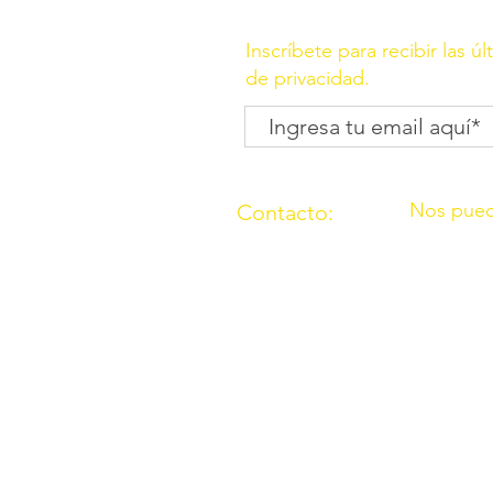
Inscríbete para recibir las ú
de privacidad.
Nos pued
Contacto:
C/ Molino, 
(957) 714259
Córdoba
676087037
C/ Madrid,
Córdoba
O.N.G. “Los Amigos de Ouzal”con
2000 con el n° 165911 sección p
Declarada de utilidad pública po
Número de cuenta bancario: ES5