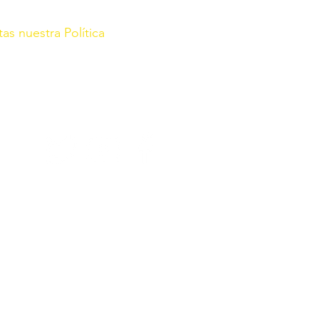
tas nuestra Política
rg/
r con fecha de 21 de Enero de
 2022, Sec. III Pág. 67864