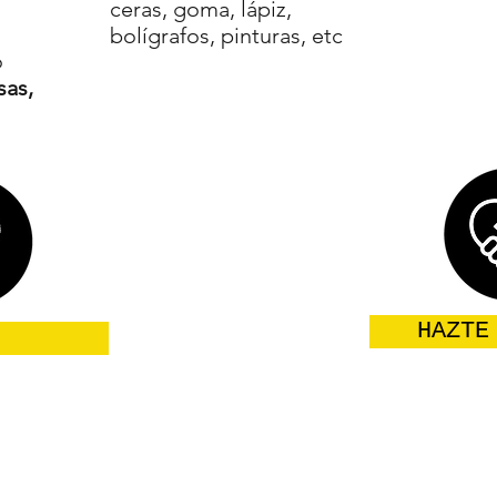
.
ceras, goma, lápiz,
bolígrafos, pinturas, etc
o
sas,
HAZTE