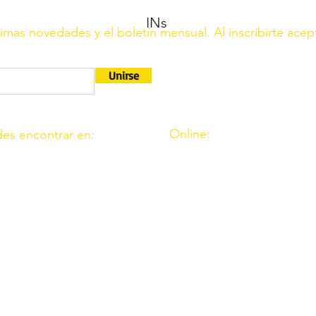
INs
ltimas novedades y el boletín mensual. Al inscribirte acep
Unirse
Online:
es encontrar en:
http://www.amigosdeouzal.o
9. 11. Fte. Carreteros 14110
amigosdeouzal@gmail.com
 39. Fte. Palmera 14120
 C.I.F. G14541569 está registrada en el Ministerio del Interio
rimera.
r el Ministerio de Interior en el B.O.E. Núm 116, del 16 de mayo
6 0049 7312 0020 1001 7649 (Banco Santander)