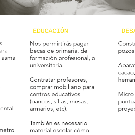
EDUCACIÓN
DES
s
Nos permirtirás pagar
Const
ara
becas de primaria, de
pozos
, asma
formación profesional, o
universitaria.
Aparat
cacao,
Contratar profesores,
herram
e
comprar mobiliario para
centros educativos
Micro 
(bancos, sillas, mesas,
puntua
ental
armarios, etc).
proye
También es necesario
ómetro
material escolar cómo