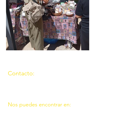
Contacto:
(957) 714259
676087037
Nos puedes encontrar en:
C/ Molino, 9. 11. Fte. Carreteros
14110 Córdoba
C/ Madrid, 39. Fte. Palmera 14120
Córdoba