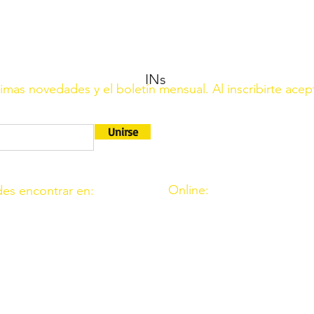
INs
ltimas novedades y el boletín mensual. Al inscribirte acep
Unirse
Online:
es encontrar en:
http://www.amigosdeouzal.o
9. 11. Fte. Carreteros 14110
amigosdeouzal@gmail.com
 39. Fte. Palmera 14120
 C.I.F. G14541569 está registrada en el Ministerio del Interio
rimera.