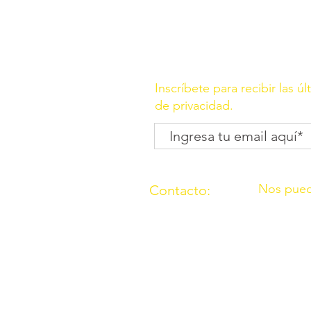
Inscríbete para recibir las ú
de privacidad.
Nos pued
Contacto:
C/ Molino, 
(957) 714259
Córdoba
676087037
C/ Madrid,
Córdoba
O.N.G. “Los Amigos de Ouzal”con
2000 con el n° 165911 sección p