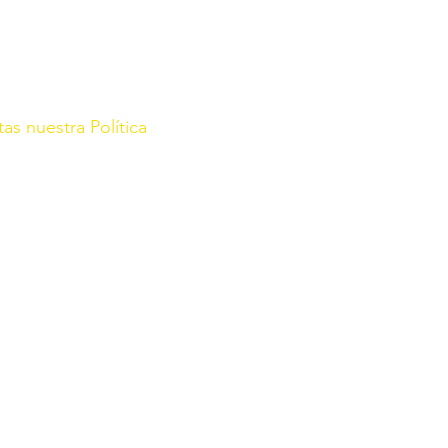
tas nuestra Política
rg/
r con fecha de 21 de Enero de