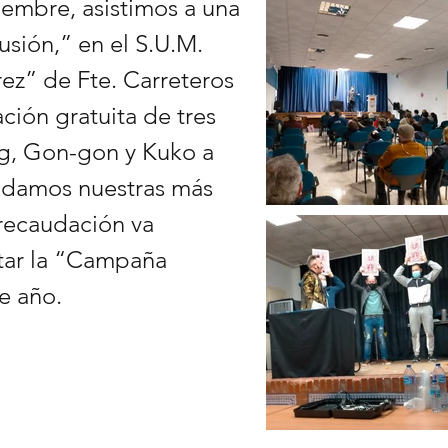
iembre, asistimos a una
usión,” en el S.U.M.
ez” de Fte. Carreteros
ación gratuita de tres
g, Gon-gon y Kuko a
 damos nuestras más
 recaudación va
tar la “Campaña
e año.