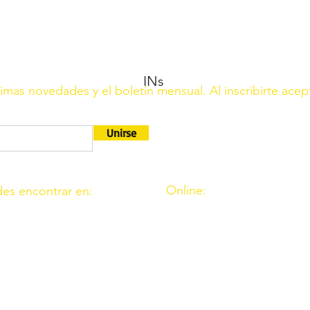
INs
ltimas novedades y el boletín mensual. Al inscribirte acep
Unirse
Online:
es encontrar en:
http://www.amigosdeouzal.o
9. 11. Fte. Carreteros 14110
amigosdeouzal@gmail.com
 39. Fte. Palmera 14120
 C.I.F. G14541569 está registrada en el Ministerio del Interio
rimera.