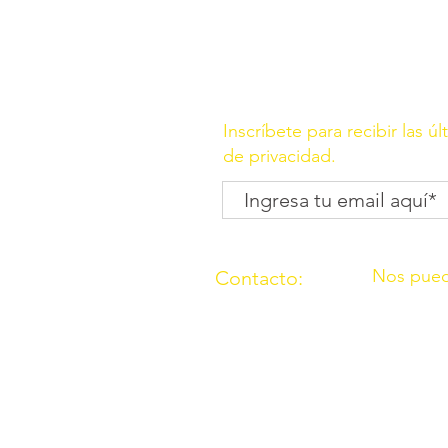
Inscríbete para recibir las ú
de privacidad.
Nos pued
Contacto:
C/ Molino, 
(957) 714259
Córdoba
676087037
C/ Madrid,
Córdoba
O.N.G. “Los Amigos de Ouzal”con
2000 con el n° 165911 sección p