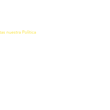
tas nuestra Política
rg/
r con fecha de 21 de Enero de