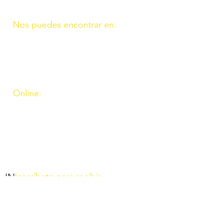
Nos puedes encontrar en:
C/ Molino, 9. 11. Fte. Carreteros
14110 Córdoba
C/ Madrid, 39. Fte. Palmera 14120
Córdoba
Online:
http://www.amigosdeouzal.org/
amigosdeouzal@gmail.com
INs
Inscríbete para recibir
las últimas novedades y
el boletín mensual. Al
inscribirte aceptas