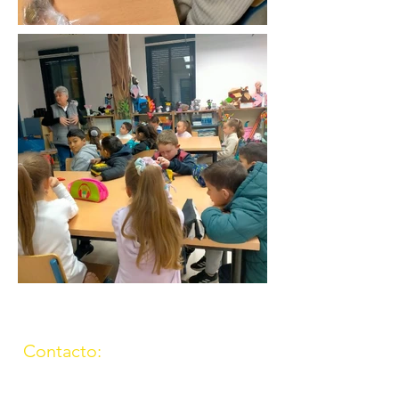
Contacto:
(957) 714259
676087037