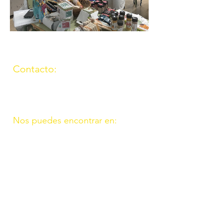
Contacto:
(957) 714259
676087037
Nos puedes encontrar en:
C/ Molino, 9. 11. Fte. Carreteros
14110 Córdoba
C/ Madrid, 39. Fte. Palmera 14120
Córdoba
Online:
http://www.amigosdeouzal.org/
amigosdeouzal@gmail.com