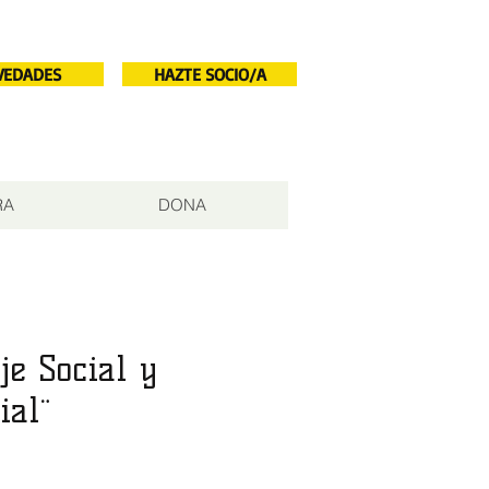
VEDADES
HAZTE SOCIO/A
RA
DONA
je Social y
ial¨