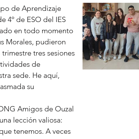
upo de Aprendizaje
de 4º de ESO del IES
añado en todo momento
ús Morales, pudieron
 trimestre tres sesiones
tividades de
stra sede. He aquí,
lasmada su
a ONG Amigos de Ouzal
na lección valiosa:
 que tenemos. A veces