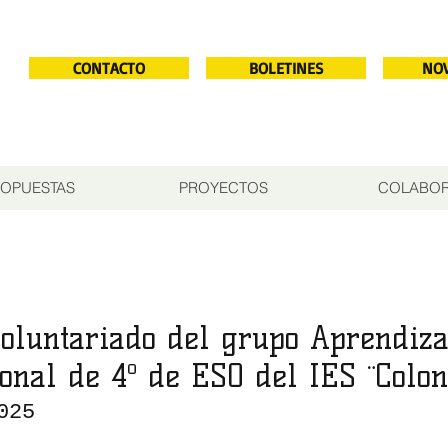
CONTACTO
BOLETINES
NO
OPUESTAS
PROYECTOS
COLABO
voluntariado del grupo Aprendiza
onal de 4º de ESO del IES ¨Colon
025