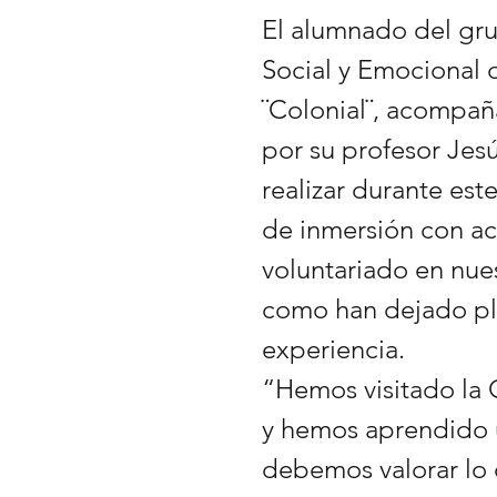
El alumnado del gr
Social y Emocional 
¨Colonial¨, acomp
por su profesor Jes
realizar durante este
de inmersión con ac
voluntariado en nue
como han dejado p
experiencia.
“Hemos visitado l
y hemos aprendido u
debemos valorar lo