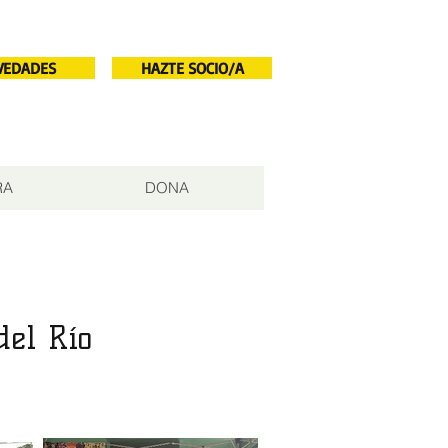
VEDADES
HAZTE SOCIO/A
RA
DONA
del Río