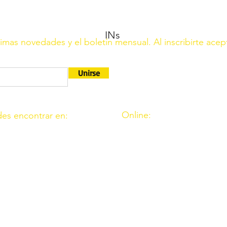
INs
ltimas novedades y el boletín mensual. Al inscribirte acep
Unirse
Online:
es encontrar en:
http://www.amigosdeouzal.o
9. 11. Fte. Carreteros 14110
amigosdeouzal@gmail.com
 39. Fte. Palmera 14120
 C.I.F. G14541569 está registrada en el Ministerio del Interio
rimera.
r el Ministerio de Interior en el B.O.E. Núm 116, del 16 de mayo
6 0049 7312 0020 1001 7649 (Banco Santander)