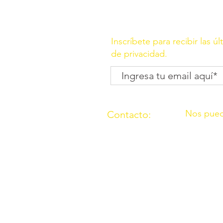
Inscríbete para recibir las ú
de privacidad.
Nos pued
Contacto:
C/ Molino, 
(957) 714259
Córdoba
676087037
C/ Madrid,
Córdoba
O.N.G. “Los Amigos de Ouzal”con
2000 con el n° 165911 sección p
Declarada de utilidad pública po
Número de cuenta bancario: ES5