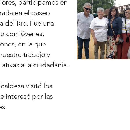
ores, participamos en
brada en el paseo
a del Río. Fue una
o con jóvenes,
ones, en la que
uestro trabajo y
iativas a la ciudadanía.
lcaldesa visitó los
se interesó por las
es.