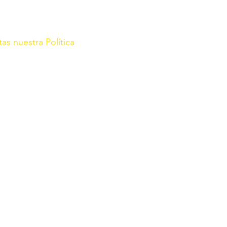
tas nuestra Política
rg/
r con fecha de 21 de Enero de
 2022, Sec. III Pág. 67864