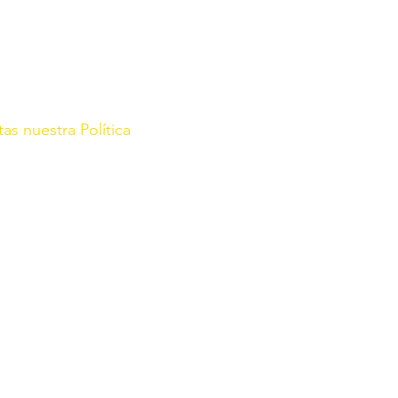
tas nuestra Política
rg/
r con fecha de 21 de Enero de