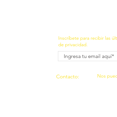
Inscríbete para recibir las ú
de privacidad.
Nos pued
Contacto:
C/ Molino, 
(957) 714259
Córdoba
676087037
C/ Madrid,
Córdoba
O.N.G. “Los Amigos de Ouzal”con