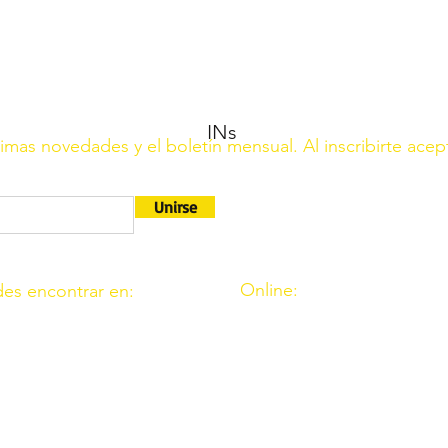
INs
ltimas novedades y el boletín mensual. Al inscribirte acep
Unirse
Online:
es encontrar en:
http://www.amigosdeouzal.o
9. 11. Fte. Carreteros 14110
amigosdeouzal@gmail.com
 39. Fte. Palmera 14120
 C.I.F. G14541569 está registrada en el Ministerio del Interio