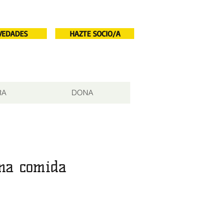
VEDADES
HAZTE SOCIO/A
RA
DONA
una comida