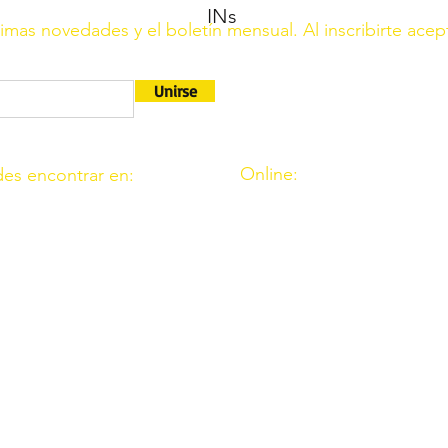
INs
ltimas novedades y el boletín mensual. Al inscribirte acep
Unirse
Online:
es encontrar en:
http://www.amigosdeouzal.o
9. 11. Fte. Carreteros 14110
amigosdeouzal@gmail.com
 39. Fte. Palmera 14120
 C.I.F. G14541569 está registrada en el Ministerio del Interio
rimera.
r el Ministerio de Interior en el B.O.E. Núm 116, del 16 de mayo
6 0049 7312 0020 1001 7649 (Banco Santander)