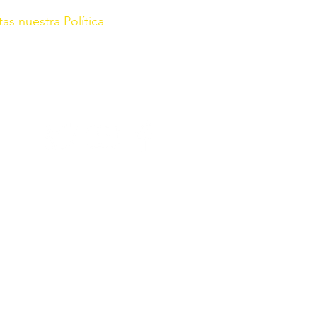
tas nuestra Política
rg/
r con fecha de 21 de Enero de
 2022, Sec. III Pág. 67864