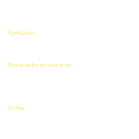
Contacto:
(957) 714259
676087037
Nos puedes encontrar en:
C/ Molino, 9. 11. Fte. Carreteros
14110 Córdoba
C/ Madrid, 39. Fte. Palmera 14120
Córdoba
Online:
http://www.amigosdeouzal.org/
amigosdeouzal@gmail.com