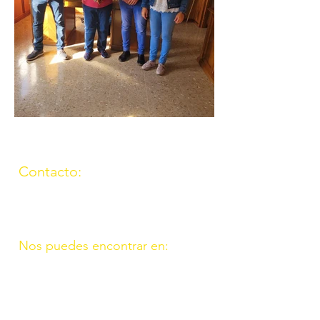
Contacto:
(957) 714259
676087037
Nos puedes encontrar en:
C/ Molino, 9. 11. Fte. Carreteros
14110 Córdoba
C/ Madrid, 39. Fte. Palmera 14120
Córdoba