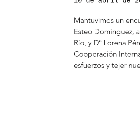
10 de abril de 2
Mantuvimos un encu
Esteo Domínguez, a
Río, y Dª Lorena Pér
Cooperación Interna
esfuerzos y tejer nu