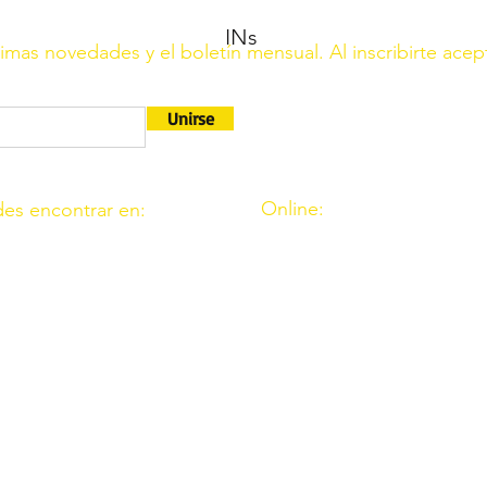
INs
ltimas novedades y el boletín mensual. Al inscribirte acep
Unirse
Online:
es encontrar en:
http://www.amigosdeouzal.o
9. 11. Fte. Carreteros 14110
amigosdeouzal@gmail.com
 39. Fte. Palmera 14120
 C.I.F. G14541569 está registrada en el Ministerio del Interio
rimera.
r el Ministerio de Interior en el B.O.E. Núm 116, del 16 de mayo
6 0049 7312 0020 1001 7649 (Banco Santander)