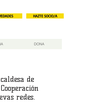
VEDADES
HAZTE SOCIO/A
RA
DONA
lcaldesa de
 Cooperación
evas redes.