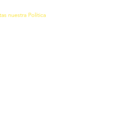
tas nuestra Política
rg/
r con fecha de 21 de Enero de
 2022, Sec. III Pág. 67864