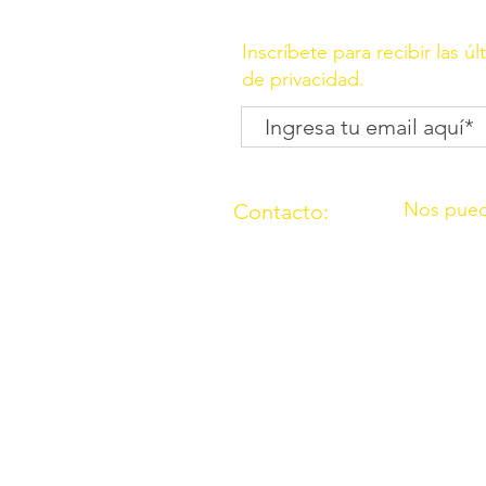
Inscríbete para recibir las ú
de privacidad.
Nos pued
Contacto:
C/ Molino, 
(957) 714259
Córdoba
676087037
C/ Madrid,
Córdoba
O.N.G. “Los Amigos de Ouzal”con
2000 con el n° 165911 sección p
Declarada de utilidad pública po
Número de cuenta bancario: ES5