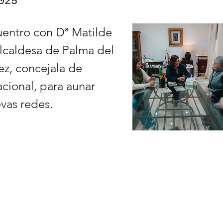
025
entro con Dª Matilde
lcaldesa de Palma del
ez, concejala de
cional, para aunar
evas redes.