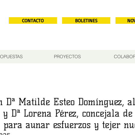
CONTACTO
BOLETINES
NO
OPUESTAS
PROYECTOS
COLABO
n Dª Matilde Esteo Domínguez, a
 y Dª Lorena Pérez, concejala de
, para aunar esfuerzos y tejer nu