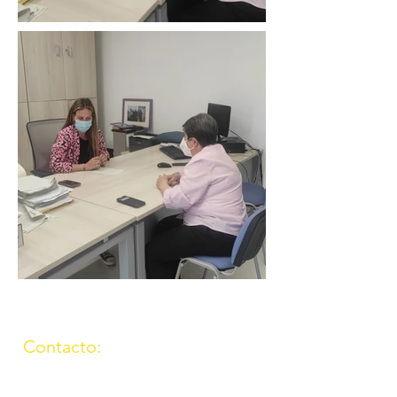
Contacto:
(957) 714259
676087037