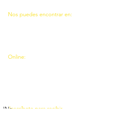
Nos puedes encontrar en:
C/ Molino, 9. 11. Fte. Carreteros
14110 Córdoba
C/ Madrid, 39. Fte. Palmera 14120
Córdoba
Online:
http://www.amigosdeouzal.org/
amigosdeouzal@gmail.com
INs
Inscríbete para recibir
las últimas novedades y
el boletín mensual. Al
inscribirte aceptas