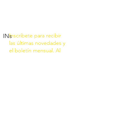
INs
Inscríbete para recibir
las últimas novedades y
el boletín mensual. Al
inscribirte aceptas
nuestra Política de
privacidad.
Unirse