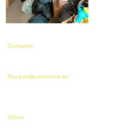
Contacto:
(957) 714259
676087037
Nos puedes encontrar en:
C/ Molino, 9. 11. Fte. Carreteros
14110 Córdoba
C/ Madrid, 39. Fte. Palmera 14120
Córdoba
Online:
http://www.amigosdeouzal.org/
amigosdeouzal@gmail.com