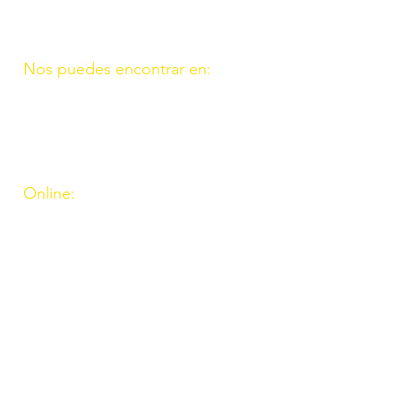
676087037
Nos puedes encontrar en:
C/ Molino, 9. 11. Fte. Carreteros
14110 Córdoba
C/ Madrid, 39. Fte. Palmera 14120
Córdoba
Online:
http://www.amigosdeouzal.org/
amigosdeouzal@gmail.com
INs
Inscríbete para recibir
las últimas novedades y
el boletín mensual. Al