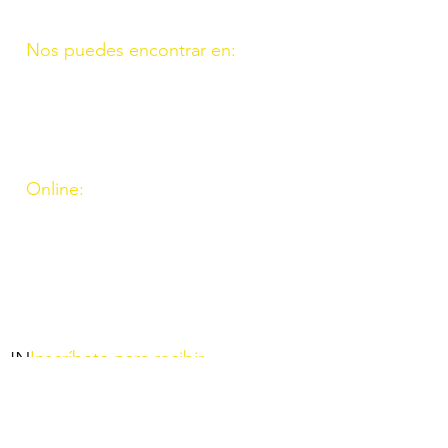
Nos puedes encontrar en:
C/ Molino, 9. 11. Fte. Carreteros
14110 Córdoba
C/ Madrid, 39. Fte. Palmera 14120
Córdoba
Online:
http://www.amigosdeouzal.org/
amigosdeouzal@gmail.com
INs
Inscríbete para recibir
las últimas novedades y
el boletín mensual. Al
inscribirte aceptas