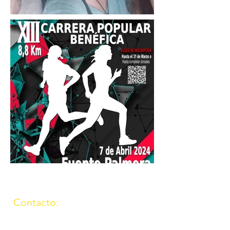
Contacto:
(957) 714259
676087037