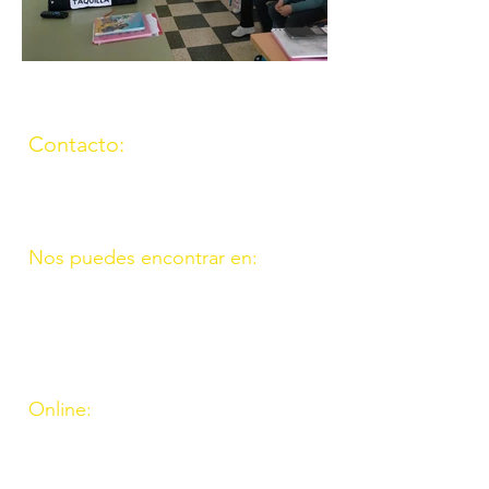
Contacto:
(957) 714259
676087037
Nos puedes encontrar en:
C/ Molino, 9. 11. Fte. Carreteros
14110 Córdoba
C/ Madrid, 39. Fte. Palmera 14120
Córdoba
Online:
http://www.amigosdeouzal.org/
amigosdeouzal@gmail.com