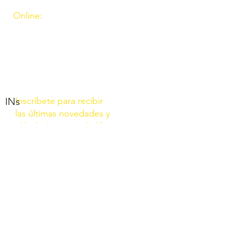
Online:
http://www.amigosdeouzal.org/
amigosdeouzal@gmail.com
INs
Inscríbete para recibir
las últimas novedades y
el boletín mensual. Al
inscribirte aceptas
nuestra Política de
privacidad.
Unirse