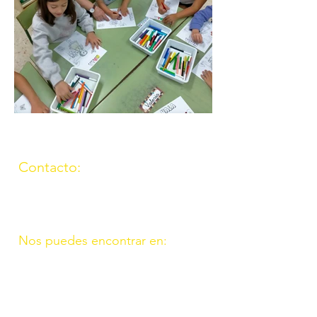
Contacto:
(957) 714259
676087037
Nos puedes encontrar en:
C/ Molino, 9. 11. Fte. Carreteros
14110 Córdoba
C/ Madrid, 39. Fte. Palmera 14120
Córdoba