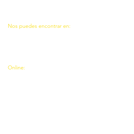
(957) 714259
676087037
Nos puedes encontrar en:
C/ Molino, 9. 11. Fte. Carreteros
14110 Córdoba
C/ Madrid, 39. Fte. Palmera 14120
Córdoba
Online:
http://www.amigosdeouzal.org/
amigosdeouzal@gmail.com
INs
Inscríbete para recibir
las últimas novedades y
el boletín mensual. Al