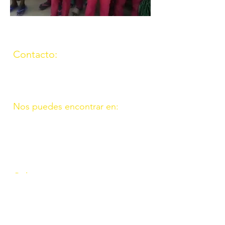
Contacto:
(957) 714259
676087037
Nos puedes encontrar en:
C/ Molino, 9. 11. Fte. Carreteros
14110 Córdoba
C/ Madrid, 39. Fte. Palmera 14120
Córdoba
Online:
http://www.amigosdeouzal.org/
amigosdeouzal@gmail.com