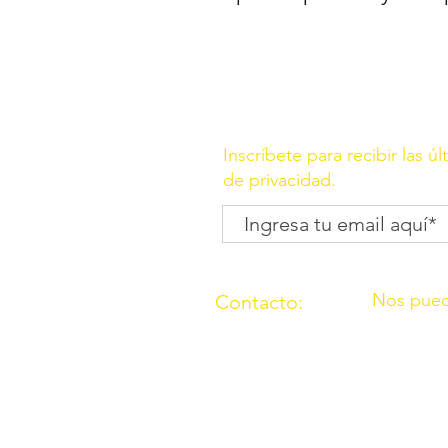
Inscríbete para recibir las ú
de privacidad.
Nos pued
Contacto:
C/ Molino, 
(957) 714259
Córdoba
676087037
C/ Madrid,
Córdoba
O.N.G. “Los Amigos de Ouzal”con