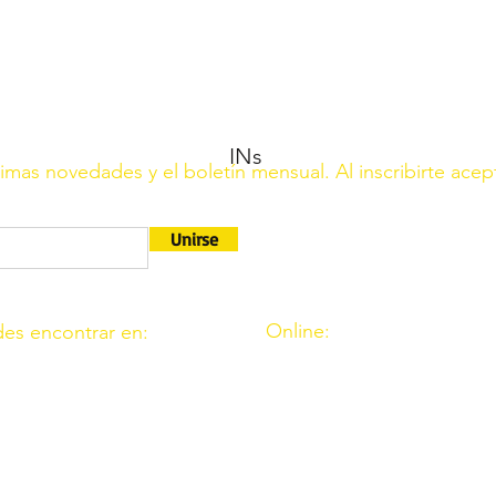
INs
ltimas novedades y el boletín mensual. Al inscribirte acep
Unirse
Online:
es encontrar en:
http://www.amigosdeouzal.o
9. 11. Fte. Carreteros 14110
amigosdeouzal@gmail.com
 39. Fte. Palmera 14120
 C.I.F. G14541569 está registrada en el Ministerio del Interio