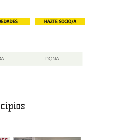
VEDADES
HAZTE SOCIO/A
RA
DONA
cipios