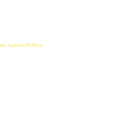
tas nuestra Política
rg/
r con fecha de 21 de Enero de