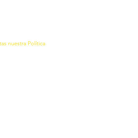
tas nuestra Política
rg/
r con fecha de 21 de Enero de