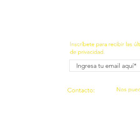
Inscríbete para recibir las ú
de privacidad.
Nos pued
Contacto:
C/ Molino, 
(957) 714259
Córdoba
676087037
C/ Madrid,
Córdoba
O.N.G. “Los Amigos de Ouzal”con