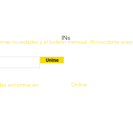
INs
ltimas novedades y el boletín mensual. Al inscribirte acep
Unirse
Online:
es encontrar en:
http://www.amigosdeouzal.o
9. 11. Fte. Carreteros 14110
amigosdeouzal@gmail.com
 39. Fte. Palmera 14120
 C.I.F. G14541569 está registrada en el Ministerio del Interio