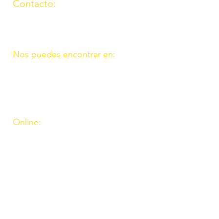
Contacto:
(957) 714259
676087037
Nos puedes encontrar en:
C/ Molino, 9. 11. Fte. Carreteros
14110 Córdoba
C/ Madrid, 39. Fte. Palmera 14120
Córdoba
Online:
http://www.amigosdeouzal.org/
amigosdeouzal@gmail.com
INs
Inscríbete para recibir
las últimas novedades y