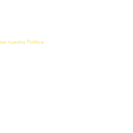
tas nuestra Política
rg/
r con fecha de 21 de Enero de