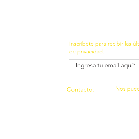
Inscríbete para recibir las ú
de privacidad.
Nos pued
Contacto:
C/ Molino, 
(957) 714259
Córdoba
676087037
C/ Madrid,
Córdoba
O.N.G. “Los Amigos de Ouzal”con