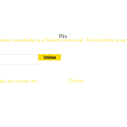
INs
ltimas novedades y el boletín mensual. Al inscribirte acep
Unirse
Online:
es encontrar en:
http://www.amigosdeouzal.o
9. 11. Fte. Carreteros 14110
amigosdeouzal@gmail.com
 39. Fte. Palmera 14120
 C.I.F. G14541569 está registrada en el Ministerio del Interio