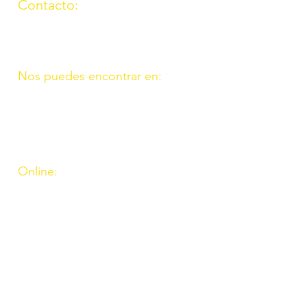
Contacto:
(957) 714259
676087037
Nos puedes encontrar en:
C/ Molino, 9. 11. Fte. Carreteros
14110 Córdoba
C/ Madrid, 39. Fte. Palmera 14120
Córdoba
Online:
http://www.amigosdeouzal.org/
amigosdeouzal@gmail.com
INs
Inscríbete para recibir
las últimas novedades y