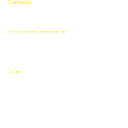
Contacto:
(957) 714259
676087037
Nos puedes encontrar en:
C/ Molino, 9. 11. Fte. Carreteros
14110 Córdoba
C/ Madrid, 39. Fte. Palmera 14120
Córdoba
Online:
http://www.amigosdeouzal.org/
amigosdeouzal@gmail.com
INs
Inscríbete para recibir
las últimas novedades y