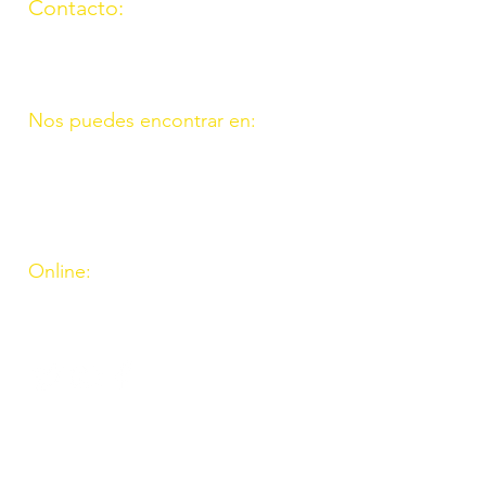
Contacto:
(957) 714259
676087037
Nos puedes encontrar en:
C/ Molino, 9. 11. Fte. Carreteros
14110 Córdoba
C/ Madrid, 39. Fte. Palmera 14120
Córdoba
Online:
http://www.amigosdeouzal.org/
amigosdeouzal@gmail.com
INs
Inscríbete para recibir
las últimas novedades y