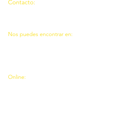
Contacto:
(957) 714259
676087037
Nos puedes encontrar en:
C/ Molino, 9. 11. Fte. Carreteros
14110 Córdoba
C/ Madrid, 39. Fte. Palmera 14120
Córdoba
Online:
http://www.amigosdeouzal.org/
amigosdeouzal@gmail.com
INs
Inscríbete para recibir
las últimas novedades y