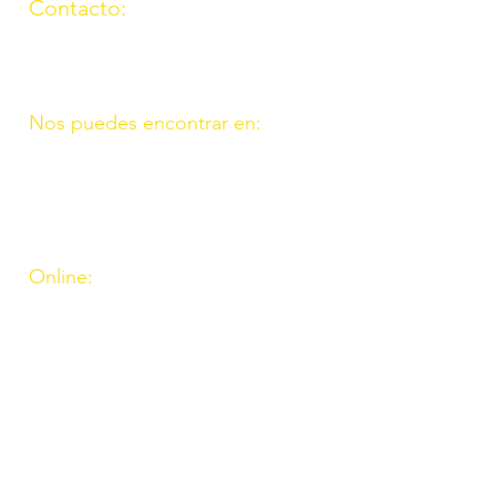
Contacto:
(957) 714259
676087037
Nos puedes encontrar en:
C/ Molino, 9. 11. Fte. Carreteros
14110 Córdoba
C/ Madrid, 39. Fte. Palmera 14120
Córdoba
Online:
http://www.amigosdeouzal.org/
amigosdeouzal@gmail.com
INs
Inscríbete para recibir
las últimas novedades y